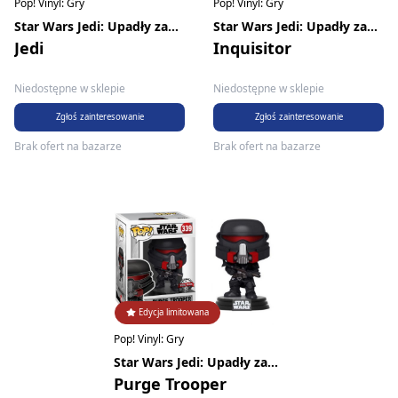
Pop! Vinyl: Gry
Pop! Vinyl: Gry
Star Wars Jedi: Upadły zakon
Star Wars Jedi: Upadły zakon
Jedi
Inquisitor
Niedostępne w sklepie
Niedostępne w sklepie
Zgłoś zainteresowanie
Zgłoś zainteresowanie
Brak ofert na bazarze
Brak ofert na bazarze
Edycja limitowana
Pop! Vinyl: Gry
Star Wars Jedi: Upadły zakon
Purge Trooper