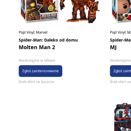
Pop! Vinyl: Marvel
Pop! Vinyl: M
Spider-Man: Daleko od domu
Spider-Ma
Molten Man 2
MJ
Niedostępne w sklepie
Niedostępne 
Zgłoś zainteresowanie
Zgłoś zain
Brak ofert na bazarze
Brak ofert n