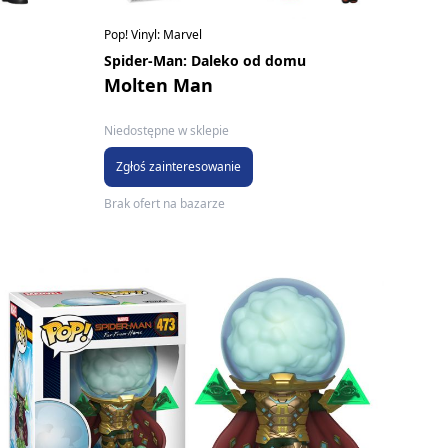
Pop! Vinyl: Marvel
Spider-Man: Daleko od domu
Molten Man
Niedostępne w sklepie
Zgłoś zainteresowanie
Brak ofert na bazarze