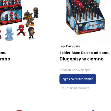
Pop! Długopisy
domu
Spider-Man: Daleko od domu
iemno
Długopisy w ciemno
Niedostępne w sklepie
Zgłoś zainteresowanie
Brak ofert na bazarze