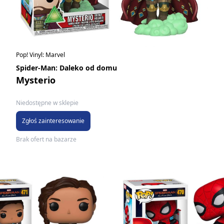
Pop! Vinyl: Marvel
Spider-Man: Daleko od domu
Mysterio
Niedostępne w sklepie
Zgłoś zainteresowanie
Brak ofert na bazarze