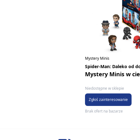
Mystery Minis
Spider-Man: Daleko od 
Mystery Minis w c
Niedostępne w sklepie
Zgłoś zainteresowanie
Brak ofert na bazarze