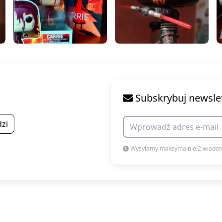
Subskrybuj newsle
zi
Wysyłamy maksymalnie 2 wiadom