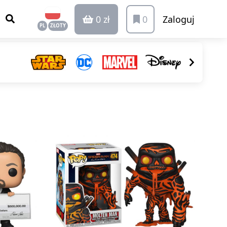
0 zł
0
Zaloguj
PL
ZŁOTY