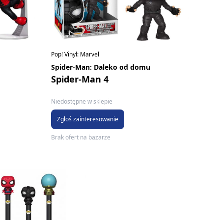
Pop! Vinyl: Marvel
Spider-Man: Daleko od domu
Spider-Man 4
Niedostępne w sklepie
Zgłoś zainteresowanie
Brak ofert na bazarze