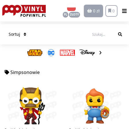
0 zł
0
PL
ZŁOTY
Sortuj
Simpsonowie