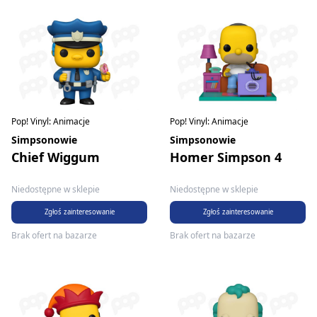
Pop! Vinyl: Animacje
Pop! Vinyl: Animacje
Simpsonowie
Simpsonowie
Chief Wiggum
Homer Simpson 4
Niedostępne w sklepie
Niedostępne w sklepie
Zgłoś zainteresowanie
Zgłoś zainteresowanie
Brak ofert na bazarze
Brak ofert na bazarze