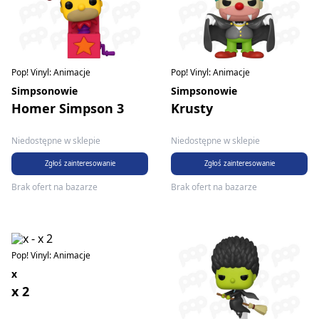
Pop! Vinyl: Animacje
Pop! Vinyl: Animacje
Simpsonowie
Simpsonowie
Homer Simpson 3
Krusty
Niedostępne w sklepie
Niedostępne w sklepie
Zgłoś zainteresowanie
Zgłoś zainteresowanie
Brak ofert na bazarze
Brak ofert na bazarze
Pop! Vinyl: Animacje
x
x 2