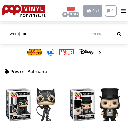
0 zł
0
PL
ZŁOTY
Sortuj
Powrót Batmana