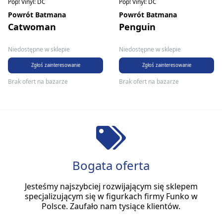
Pop! Vinyl: DC
Pop! Vinyl: DC
Powrót Batmana
Powrót Batmana
Catwoman
Penguin
Niedostępne w sklepie
Niedostępne w sklepie
Zgłoś zainteresowanie
Zgłoś zainteresowanie
Brak ofert na bazarze
Brak ofert na bazarze
Bogata oferta
Jesteśmy najszybciej rozwijającym się sklepem
specjalizującym się w figurkach firmy Funko w
Polsce. Zaufało nam tysiące klientów.