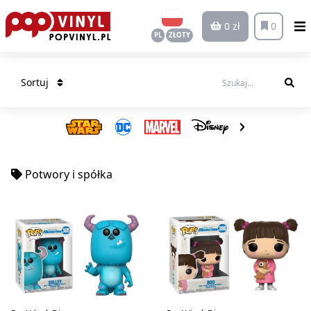
0 zł
0
PL
ZŁOTY
Sortuj
Potwory i spółka