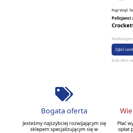
Pop! Vinyl: T
Policjanci
Crocket
Niedostępne 
Zgłoś zain
Brak ofert n
Bogata oferta
Wie
Jesteśmy najszybciej rozwijającym się
Płać w
sklepem specjalizującym się w
opłat 