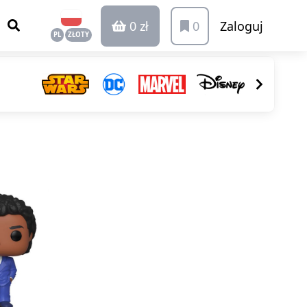
0 zł
0
Zaloguj
PL
ZŁOTY