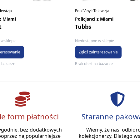
elewizja
Pop! Vinyl: Telewizja
 z Miami
Policjanci z Miami
t
Tubbs
w sklepie
Niedostępne w sklepie
teresowanie
Zgłoś zainteresowanie
a bazarze
Brak ofert na bazarze
le form płatności
Staranne pakow
ygodnie, bez dodatkowych
Wiemy, że nasi odbiorc
poprzez najpopularniejsze
kolekcjonerzy. Dlatego ws