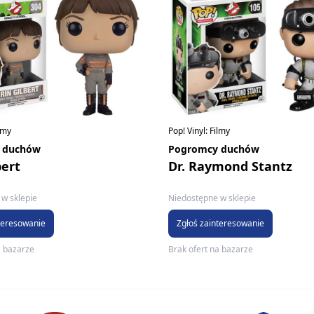
ilmy
Pop! Vinyl: Filmy
 duchów
Pogromcy duchów
bert
Dr. Raymond Stantz
w sklepie
Niedostępne w sklepie
teresowanie
Zgłoś zainteresowanie
a bazarze
Brak ofert na bazarze