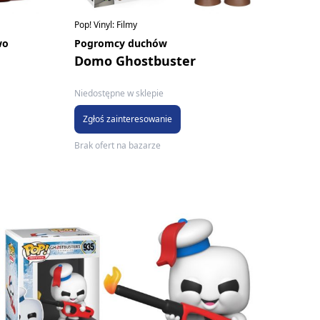
Pop! Vinyl: Filmy
wo
Pogromcy duchów
Domo Ghostbuster
Niedostępne w sklepie
Zgłoś zainteresowanie
Brak ofert na bazarze