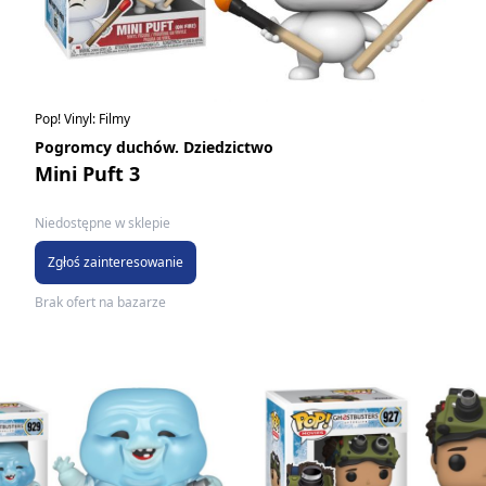
Pop! Vinyl: Filmy
Pogromcy duchów. Dziedzictwo
Mini Puft 3
Niedostępne w sklepie
Zgłoś zainteresowanie
Brak ofert na bazarze