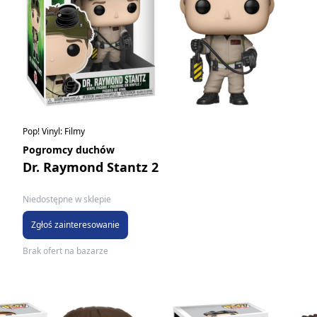
Pop! Vinyl: Filmy
Pogromcy duchów
Dr. Raymond Stantz 2
Niedostępne w sklepie
Zgłoś zainteresowanie
Brak ofert na bazarze