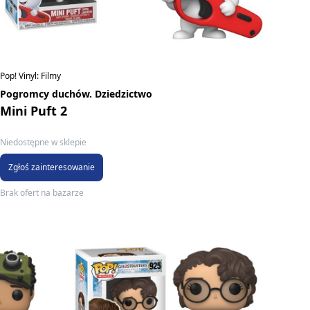
Pop! Vinyl: Filmy
Pogromcy duchów. Dziedzictwo
Mini Puft 2
Niedostępne w sklepie
Zgłoś zainteresowanie
Brak ofert na bazarze