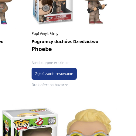
Pop! Vinyl: Filmy
wo
Pogromcy duchów. Dziedzictwo
Phoebe
Niedostępne w sklepie
Zgłoś zainteresowanie
Brak ofert na bazarze