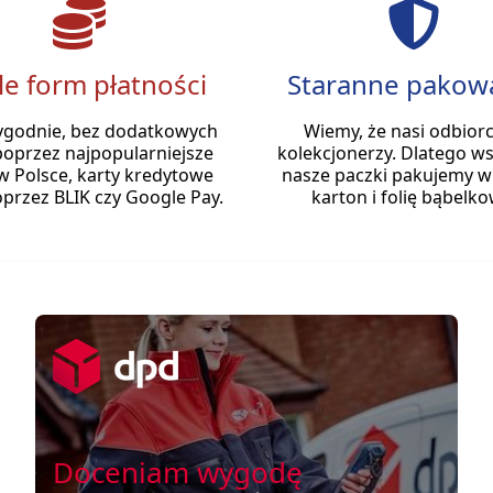
le form płatności
Staranne pakow
ygodnie, bez dodatkowych
Wiemy, że nasi odbiorc
poprzez najpopularniejsze
kolekcjonerzy. Dlatego ws
w Polsce, karty kredytowe
nasze paczki pakujemy w
przez BLIK czy Google Pay.
karton i folię bąbelko
Doceniam wygodę