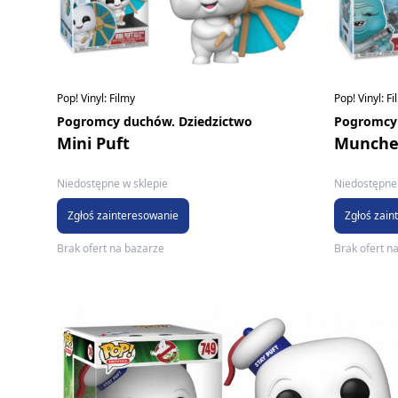
Pop! Vinyl: Filmy
Pop! Vinyl: F
Pogromcy duchów. Dziedzictwo
Pogromcy 
Mini Puft
Munche
Niedostępne w sklepie
Niedostępne 
Zgłoś zainteresowanie
Zgłoś zain
Brak ofert na bazarze
Brak ofert n