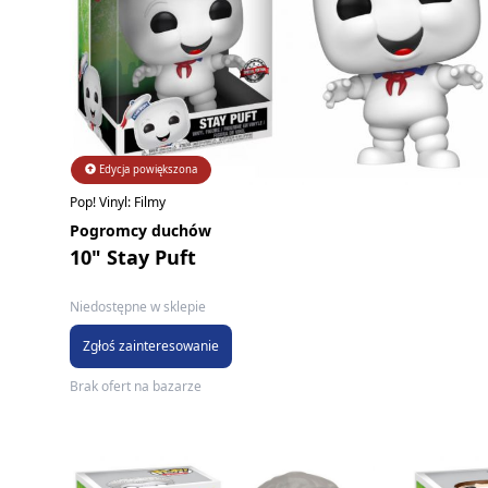
Edycja powiększona
Pop! Vinyl: Filmy
Pogromcy duchów
10" Stay Puft
Niedostępne w sklepie
Zgłoś zainteresowanie
Brak ofert na bazarze