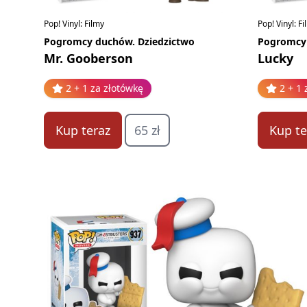
Pop! Vinyl: Filmy
Pop! Vinyl: F
Pogromcy duchów. Dziedzictwo
Pogromcy 
Mr. Gooberson
Lucky
2 + 1 za złotówkę
2 + 1 
Kup teraz
65 zł
Kup te