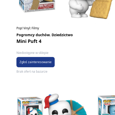
Pop! Vinyl: Filmy
Pogromcy duchów. Dziedzictwo
Mini Puft 4
Niedostępne w sklepie
Zgłoś zainteresowanie
Brak ofert na bazarze