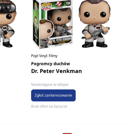
Pop! Vinyl: Filmy
Pogromcy duchów
Dr. Peter Venkman
Niedostępne w sklepie
Zgłoś zainteresowanie
Brak ofert na bazarze