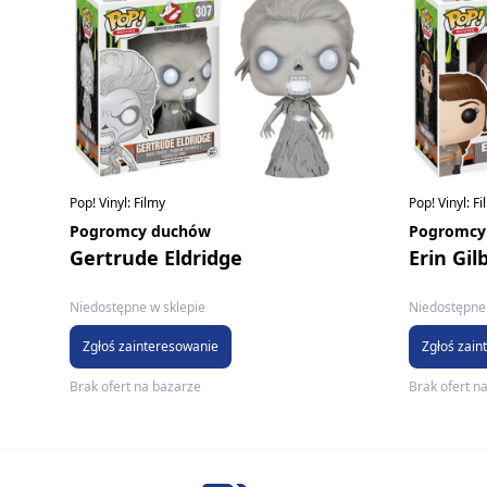
Pop! Vinyl: Filmy
Pop! Vinyl: F
Pogromcy duchów
Pogromcy
Gertrude Eldridge
Erin Gil
Niedostępne w sklepie
Niedostępne 
Zgłoś zainteresowanie
Zgłoś zain
Brak ofert na bazarze
Brak ofert n