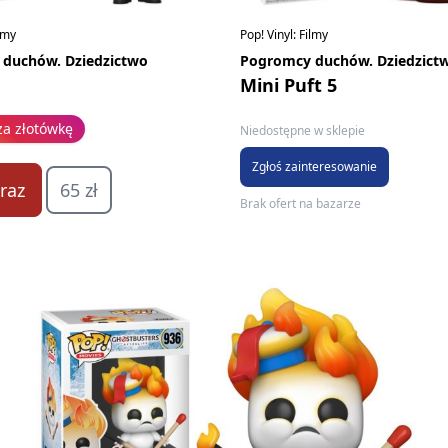
ilmy
Pop! Vinyl: Filmy
duchów. Dziedzictwo
Pogromcy duchów. Dziedzict
Mini Puft 5
za złotówkę
Niedostępne w sklepie
Zgłoś zainteresowanie
raz
65 zł
Brak ofert na bazarze