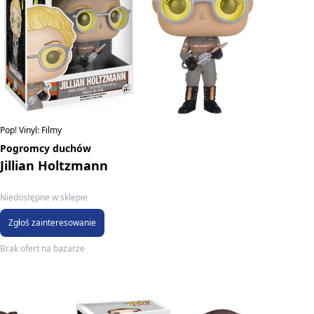
Pop! Vinyl: Filmy
Pogromcy duchów
Jillian Holtzmann
Niedostępne w sklepie
Zgłoś zainteresowanie
Brak ofert na bazarze