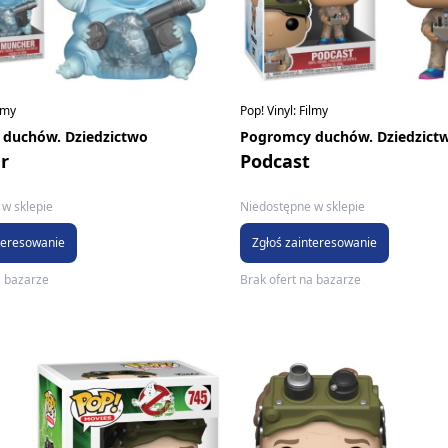
ilmy
Pop! Vinyl: Filmy
duchów. Dziedzictwo
Pogromcy duchów. Dziedzict
r
Podcast
w sklepie
Niedostępne w sklepie
teresowanie
Zgłoś zainteresowanie
a bazarze
Brak ofert na bazarze