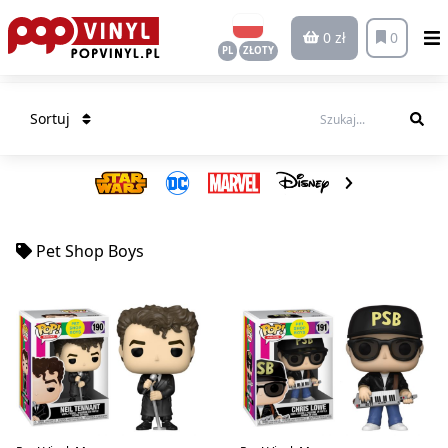
0 zł
0
PL
ZŁOTY
Sortuj
Pet Shop Boys