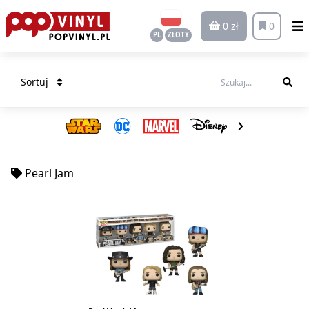
0 zł
0
PL
ZŁOTY
Sortuj
Pearl Jam