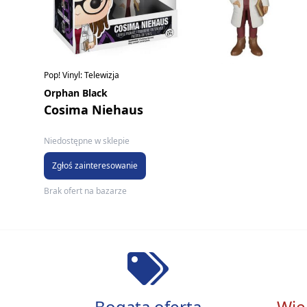
Pop! Vinyl: Telewizja
Orphan Black
Cosima Niehaus
Niedostępne w sklepie
Zgłoś zainteresowanie
Brak ofert na bazarze
Bogata oferta
Wie