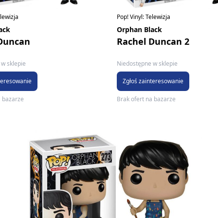
elewizja
Pop! Vinyl: Telewizja
ack
Orphan Black
 Duncan
Rachel Duncan 2
w sklepie
Niedostępne w sklepie
teresowanie
Zgłoś zainteresowanie
a bazarze
Brak ofert na bazarze