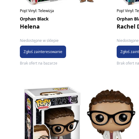
Pop! Vinyl: Telewizja
Pop! Vinyl: T
Orphan Black
Orphan Bl
Helena
Rachel
Niedostępne w sklepie
Niedostępne 
Zgłoś zainteresowanie
Zgłoś zain
Brak ofert na bazarze
Brak ofert n