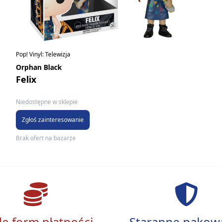
Pop! Vinyl: Telewizja
Orphan Black
Felix
Niedostępne w sklepie
Zgłoś zainteresowanie
Brak ofert na bazarze
le form płatności
Staranne pakow