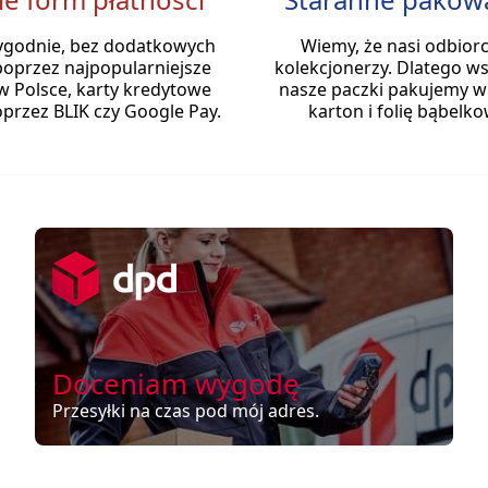
ygodnie, bez dodatkowych
Wiemy, że nasi odbiorc
poprzez najpopularniejsze
kolekcjonerzy. Dlatego ws
w Polsce, karty kredytowe
nasze paczki pakujemy w
przez BLIK czy Google Pay.
karton i folię bąbelko
Doceniam wygodę
Przesyłki na czas pod mój adres.