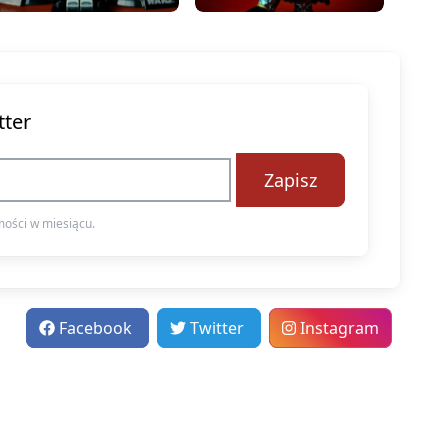
tter
Zapisz
ości w miesiącu.
Facebook
Twitter
Instagram