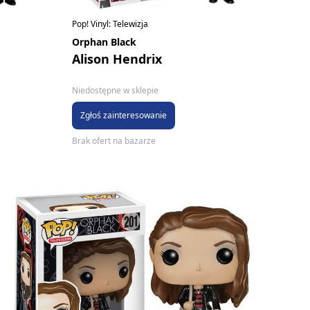
Pop! Vinyl: Telewizja
Orphan Black
Alison Hendrix
Niedostępne w sklepie
Zgłoś zainteresowanie
Brak ofert na bazarze