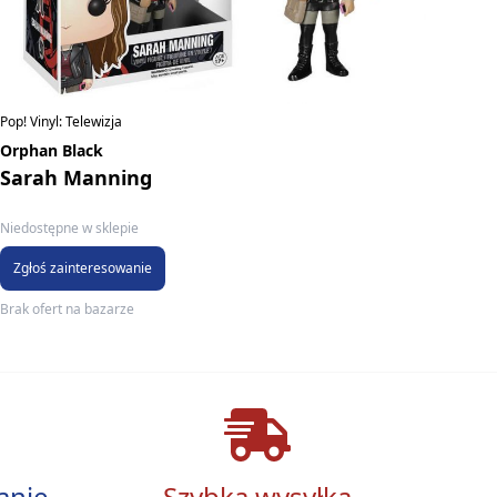
Pop! Vinyl: Telewizja
Orphan Black
Sarah Manning
Niedostępne w sklepie
Zgłoś zainteresowanie
Brak ofert na bazarze
anie
Szybka wysyłka