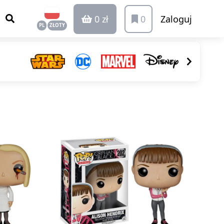
0 zł
0
Zaloguj
PL
ZŁOTY