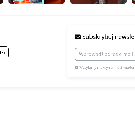
Subskrybuj newsle
zi
Wysyłamy maksymalnie 2 wiadom