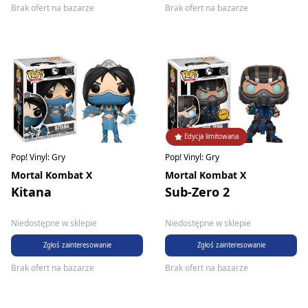
Brak ofert na bazarze
Brak ofert na bazarze
Edycja limitowana
Pop! Vinyl: Gry
Pop! Vinyl: Gry
Mortal Kombat X
Mortal Kombat X
Kitana
Sub-Zero 2
Niedostępne w sklepie
Niedostępne w sklepie
Zgłoś zainteresowanie
Zgłoś zainteresowanie
Brak ofert na bazarze
Brak ofert na bazarze