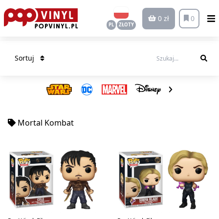
0 zł
0
PL
ZŁOTY
Sortuj
Mortal Kombat