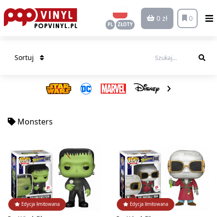
0 zł
0
PL
ZŁOTY
Sortuj
Monsters
Edycja limitowana
Edycja limitowana