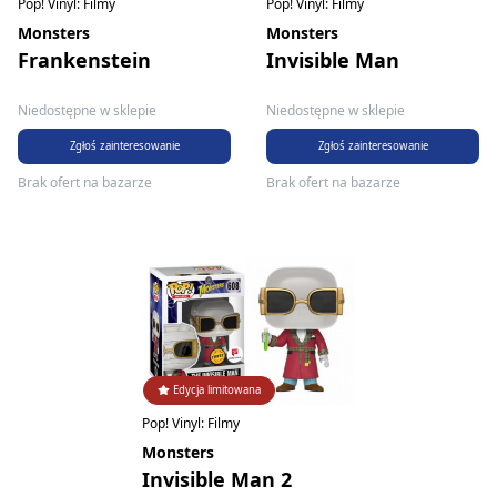
Pop! Vinyl: Filmy
Pop! Vinyl: Filmy
Monsters
Monsters
Frankenstein
Invisible Man
Niedostępne w sklepie
Niedostępne w sklepie
Zgłoś zainteresowanie
Zgłoś zainteresowanie
Brak ofert na bazarze
Brak ofert na bazarze
Edycja limitowana
Pop! Vinyl: Filmy
Monsters
Invisible Man 2