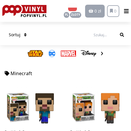
0 zł
0
PL
ZŁOTY
Sortuj
Minecraft