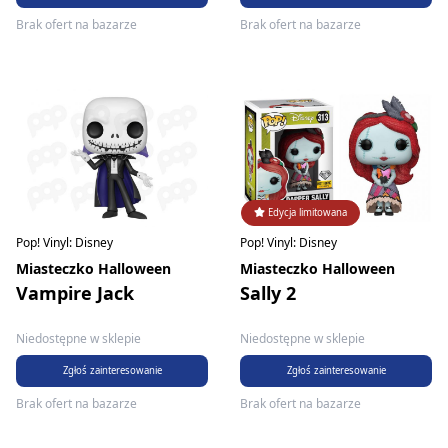
Brak ofert na bazarze
Brak ofert na bazarze
Edycja limitowana
Pop! Vinyl: Disney
Pop! Vinyl: Disney
Miasteczko Halloween
Miasteczko Halloween
Vampire Jack
Sally 2
Niedostępne w sklepie
Niedostępne w sklepie
Zgłoś zainteresowanie
Zgłoś zainteresowanie
Brak ofert na bazarze
Brak ofert na bazarze