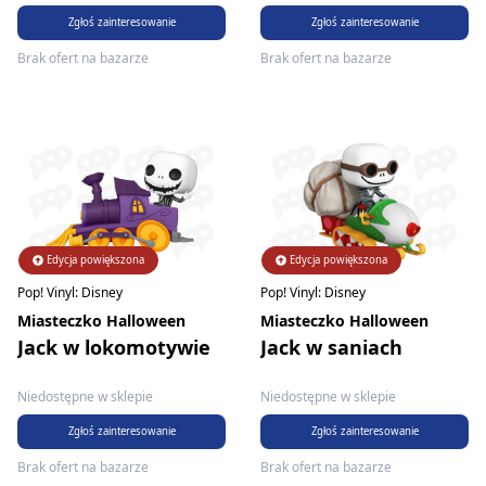
Zgłoś zainteresowanie
Zgłoś zainteresowanie
Brak ofert na bazarze
Brak ofert na bazarze
Edycja powiększona
Edycja powiększona
Pop! Vinyl: Disney
Pop! Vinyl: Disney
Miasteczko Halloween
Miasteczko Halloween
Jack w lokomotywie
Jack w saniach
Niedostępne w sklepie
Niedostępne w sklepie
Zgłoś zainteresowanie
Zgłoś zainteresowanie
Brak ofert na bazarze
Brak ofert na bazarze