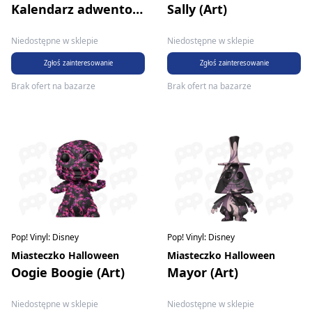
Kalendarz adwentowy
Sally (Art)
Niedostępne w sklepie
Niedostępne w sklepie
Zgłoś zainteresowanie
Zgłoś zainteresowanie
Brak ofert na bazarze
Brak ofert na bazarze
Pop! Vinyl: Disney
Pop! Vinyl: Disney
Miasteczko Halloween
Miasteczko Halloween
Oogie Boogie (Art)
Mayor (Art)
Niedostępne w sklepie
Niedostępne w sklepie