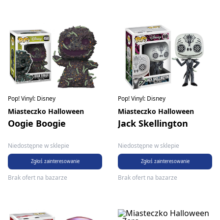
Pop! Vinyl: Disney
Pop! Vinyl: Disney
Miasteczko Halloween
Miasteczko Halloween
Oogie Boogie
Jack Skellington
Niedostępne w sklepie
Niedostępne w sklepie
Zgłoś zainteresowanie
Zgłoś zainteresowanie
Brak ofert na bazarze
Brak ofert na bazarze