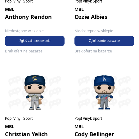
Pop! Vinyl: Sport
Pop! Vinyl: Sport
MBL
MBL
Anthony Rendon
Ozzie Albies
Niedostępne w sklepie
Niedostępne w sklepie
Zgłoś zainteresowanie
Zgłoś zainteresowanie
Brak ofert na bazarze
Brak ofert na bazarze
Pop! Vinyl: Sport
Pop! Vinyl: Sport
MBL
MBL
Christian Yelich
Cody Bellinger