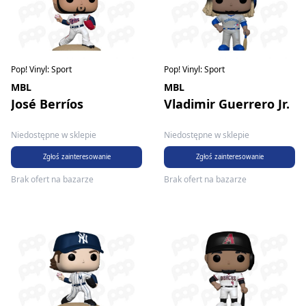
Pop! Vinyl: Sport
Pop! Vinyl: Sport
MBL
MBL
José Berríos
Vladimir Guerrero Jr.
Niedostępne w sklepie
Niedostępne w sklepie
Zgłoś zainteresowanie
Zgłoś zainteresowanie
Brak ofert na bazarze
Brak ofert na bazarze