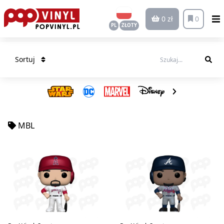
0 zł
0
PL
ZŁOTY
Sortuj
MBL