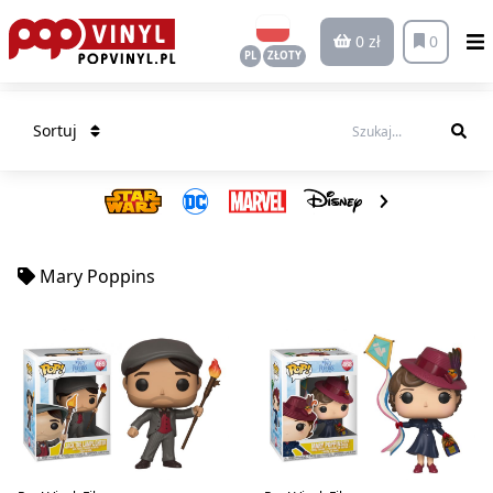
0 zł
0
PL
ZŁOTY
Sortuj
Mary Poppins