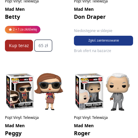
Pop! Vinyl: Telewizja
Pop! Vinyl: Telewizja
Mad Men
Mad Men
Betty
Don Draper
2 + 1 za złotówkę
Niedostępne w sklepie
Zgłoś zainteresowanie
Kup teraz
65 zł
Brak ofert na bazarze
Pop! Vinyl: Telewizja
Pop! Vinyl: Telewizja
Mad Men
Mad Men
Peggy
Roger