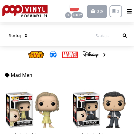
0 zł
0
PL
ZŁOTY
Sortuj
Mad Men