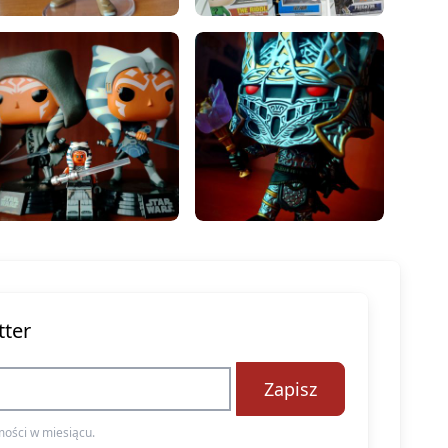
tter
Zapisz
ości w miesiącu.