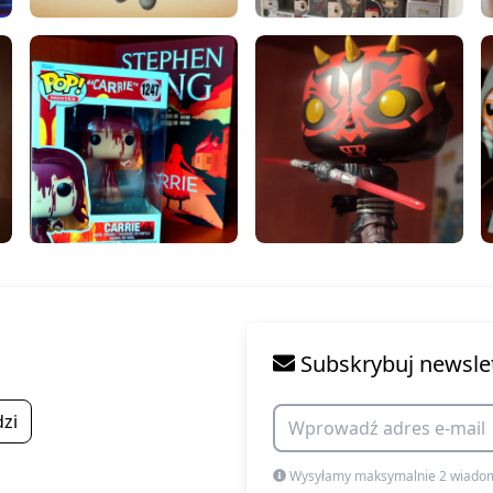
Subskrybuj newsle
zi
Wysyłamy maksymalnie 2 wiadom