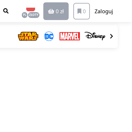
0 zł
0
Zaloguj
PL
ZŁOTY