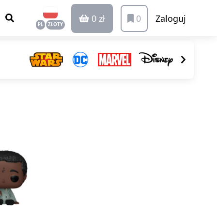
0 zł
0
Zaloguj
PL
ZŁOTY