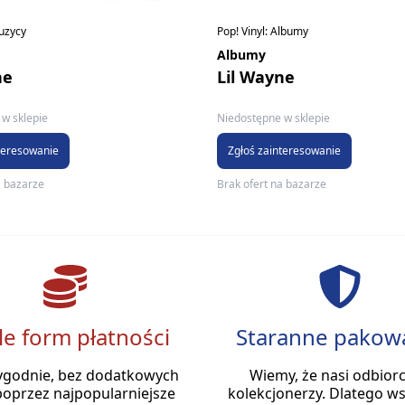
Pop! Vinyl: Albumy
Muzycy
Albumy
Lil Wayne
ne
Niedostępne w sklepie
w sklepie
Zgłoś zainteresowanie
teresowanie
Brak ofert na bazarze
a bazarze
le form płatności
Staranne pakow
ygodnie, bez dodatkowych
Wiemy, że nasi odbiorc
poprzez najpopularniejsze
kolekcjonerzy. Dlatego ws