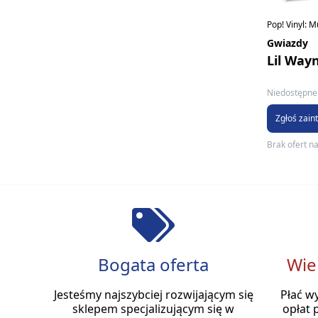
Pop! Vinyl: 
Gwiazdy
Lil Way
Niedostępne 
Zgłoś zain
Brak ofert n
Bogata oferta
Wie
Jesteśmy najszybciej rozwijającym się
Płać w
sklepem specjalizującym się w
opłat 