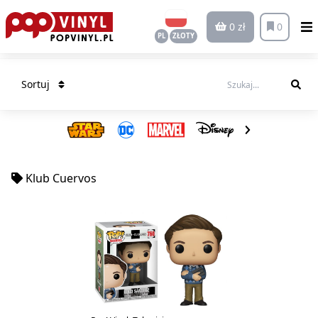
0 zł
0
PL
ZŁOTY
Sortuj
Klub Cuervos