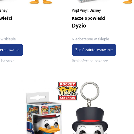
isney
Pop! Vinyl: Disney
wieści
Kacze opowieści
Dyzio
w sklepie
Niedostępne w sklepie
teresowanie
Zgłoś zainteresowanie
a bazarze
Brak ofert na bazarze