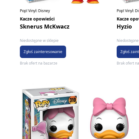
Pop! Vinyl: Disney
Pop! Vinyl: D
Kacze opowieści
Kacze opo
Sknerus McKwacz
Hyzio
Niedostępne w sklepie
Niedostępne 
Zgłoś zainteresowanie
Zgłoś zain
Brak ofert na bazarze
Brak ofert n