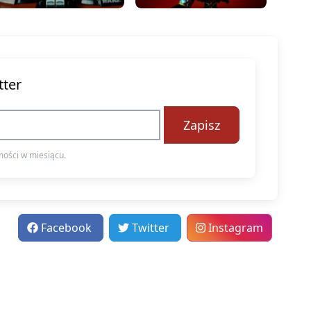
tter
Zapisz
ości w miesiącu.
Facebook
Twitter
Instagram