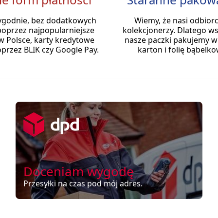
ygodnie, bez dodatkowych
Wiemy, że nasi odbiorc
poprzez najpopularniejsze
kolekcjonerzy. Dlatego ws
w Polsce, karty kredytowe
nasze paczki pakujemy w
przez BLIK czy Google Pay.
karton i folię bąbelko
Doceniam wygodę
Przesyłki na czas pod mój adres.