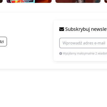
Subskrybuj newsle
zi
Wysyłamy maksymalnie 2 wiadom