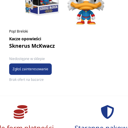
Pop! Breloki
Kacze opowieści
Sknerus McKwacz
Niedostępne w sklepie
Zgłoś zainteresowanie
Brak ofert na bazarze
le form płatności
Staranne pakow