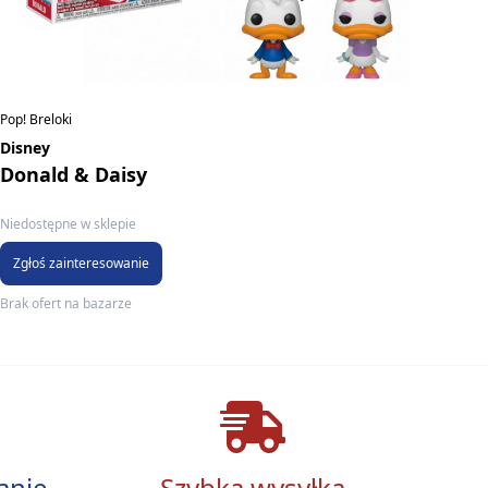
Pop! Breloki
Disney
Donald & Daisy
Niedostępne w sklepie
Zgłoś zainteresowanie
Brak ofert na bazarze
anie
Szybka wysyłka