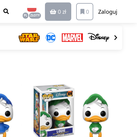
0 zł
0
Zaloguj
PL
ZŁOTY