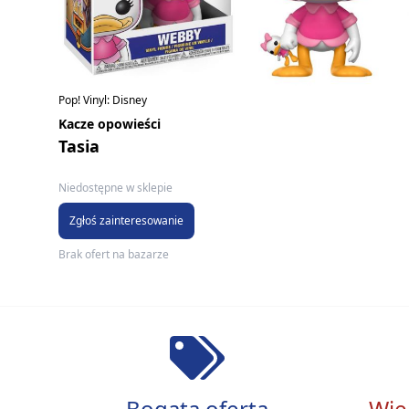
Pop! Vinyl: Disney
Kacze opowieści
Tasia
Niedostępne w sklepie
Zgłoś zainteresowanie
Brak ofert na bazarze
Bogata oferta
Wie