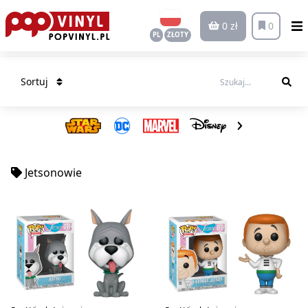
0 zł
0
PL
ZŁOTY
Sortuj
Jetsonowie