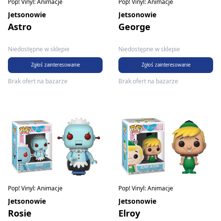
Pop! Vinyl: Animacje
Pop! Vinyl: Animacje
Jetsonowie
Jetsonowie
Astro
George
Niedostępne w sklepie
Niedostępne w sklepie
Zgłoś zainteresowanie
Zgłoś zainteresowanie
Brak ofert na bazarze
Brak ofert na bazarze
Pop! Vinyl: Animacje
Pop! Vinyl: Animacje
Jetsonowie
Jetsonowie
Rosie
Elroy