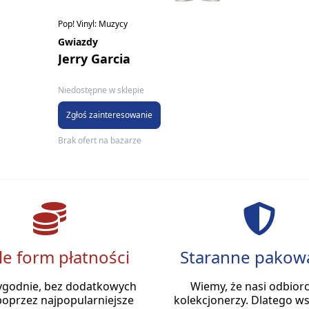
Pop! Vinyl: Muzycy
Gwiazdy
Jerry Garcia
Niedostępne w sklepie
Zgłoś zainteresowanie
Brak ofert na bazarze
le form płatności
Staranne pakow
ygodnie, bez dodatkowych
Wiemy, że nasi odbiorc
poprzez najpopularniejsze
kolekcjonerzy. Dlatego ws