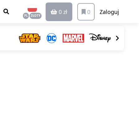
0 zł
0
Zaloguj
PL
ZŁOTY