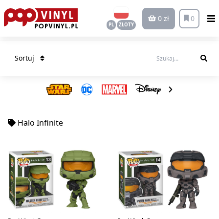
0 zł
0
PL
ZŁOTY
Sortuj
Halo Infinite