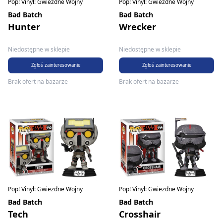
Pop! Vinyl: Gwiezdne Wojny
Pop! Vinyl: Gwiezdne Wojny
Bad Batch
Bad Batch
Hunter
Wrecker
Niedostępne w sklepie
Niedostępne w sklepie
Zgłoś zainteresowanie
Zgłoś zainteresowanie
Brak ofert na bazarze
Brak ofert na bazarze
Pop! Vinyl: Gwiezdne Wojny
Pop! Vinyl: Gwiezdne Wojny
Bad Batch
Bad Batch
Tech
Crosshair