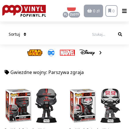
0 zł
0
PL
ZŁOTY
Sortuj
Gwiezdne wojny: Parszywa zgraja