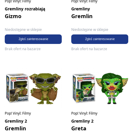
Pop! Vinyl: Filmy
Pop! Vinyl: Filmy
Gremliny rozrabiają
Gremliny
Gizmo
Gremlin
Niedostępne w sklepie
Niedostępne w sklepie
Zgłoś zainteresowanie
Zgłoś zainteresowanie
Brak ofert na bazarze
Brak ofert na bazarze
Pop! Vinyl: Filmy
Pop! Vinyl: Filmy
Gremliny 2
Gremliny 2
Gremlin
Greta