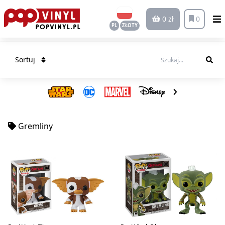
0 zł
0
PL
ZŁOTY
Sortuj
Gremliny