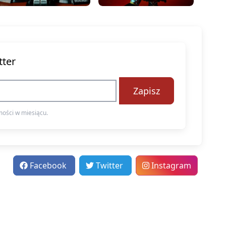
tter
Zapisz
ości w miesiącu.
Facebook
Twitter
Instagram