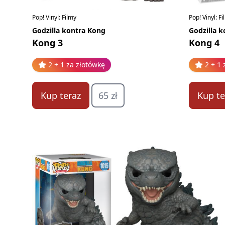
Pop! Vinyl: Filmy
Pop! Vinyl: F
Godzilla kontra Kong
Godzilla 
Kong 3
Kong 4
2 + 1 za złotówkę
2 + 1 
Kup teraz
65 zł
Kup te