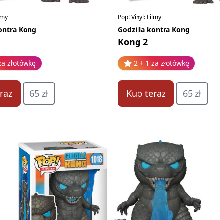
ilmy
Pop! Vinyl: Filmy
kontra Kong
Godzilla kontra Kong
Kong 2
za złotówkę
2 + 1 za złotówkę
raz
65 zł
Kup teraz
65 zł