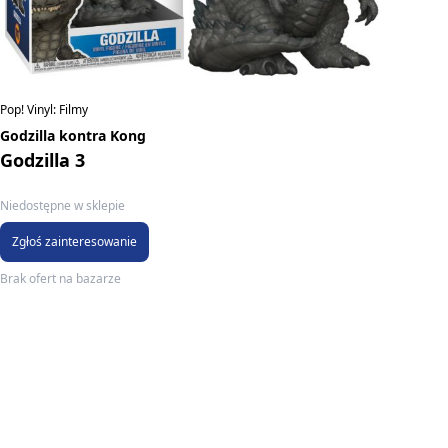
Pop! Vinyl: Filmy
Godzilla kontra Kong
Godzilla 3
Niedostępne w sklepie
Zgłoś zainteresowanie
Brak ofert na bazarze