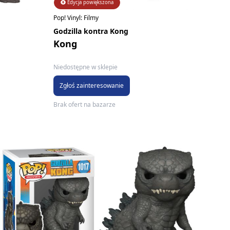
Edycja powiększona
Pop! Vinyl: Filmy
Godzilla kontra Kong
Kong
Niedostępne w sklepie
Zgłoś zainteresowanie
Brak ofert na bazarze