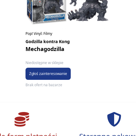
Pop! Vinyl: Filmy
Godzilla kontra Kong
Mechagodzilla
Niedostępne w sklepie
Zgłoś zainteresowanie
Brak ofert na bazarze