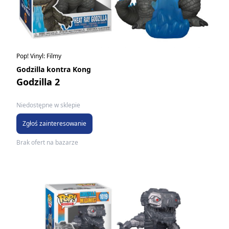
Pop! Vinyl: Filmy
Godzilla kontra Kong
Godzilla 2
Niedostępne w sklepie
Zgłoś zainteresowanie
Brak ofert na bazarze