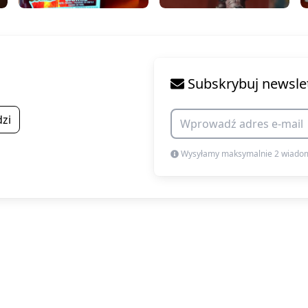
Subskrybuj newsle
zi
Wysyłamy maksymalnie 2 wiadom