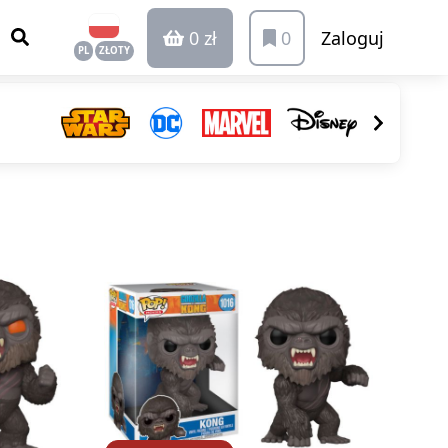
0 zł
0
Zaloguj
PL
ZŁOTY