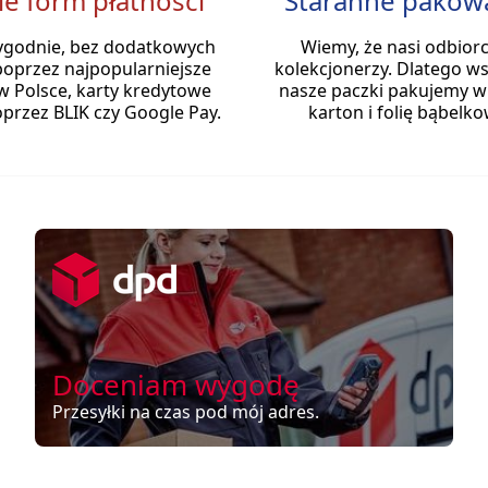
le form płatności
Staranne pakow
ygodnie, bez dodatkowych
Wiemy, że nasi odbiorc
poprzez najpopularniejsze
kolekcjonerzy. Dlatego ws
w Polsce, karty kredytowe
nasze paczki pakujemy w
przez BLIK czy Google Pay.
karton i folię bąbelko
Doceniam wygodę
Przesyłki na czas pod mój adres.