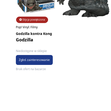
Edycja powiększona
Pop! Vinyl: Filmy
Godzilla kontra Kong
Godzilla
Niedostępne w sklepie
Zgłoś zainteresowanie
Brak ofert na bazarze