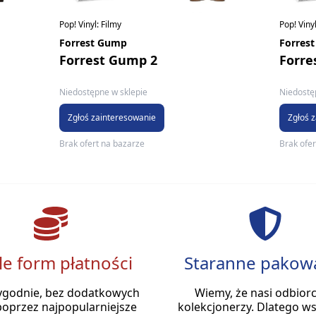
Pop! Vinyl: Filmy
Pop! Vinyl
Forrest Gump
Forres
Forrest Gump 2
Forre
Niedostępne w sklepie
Niedostę
Zgłoś zainteresowanie
Zgłoś 
Brak ofert na bazarze
Brak ofer
le form płatności
Staranne pakow
ygodnie, bez dodatkowych
Wiemy, że nasi odbiorc
poprzez najpopularniejsze
kolekcjonerzy. Dlatego ws