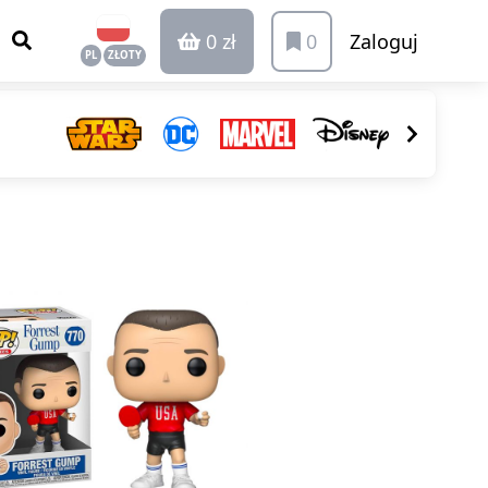
0 zł
0
Zaloguj
PL
ZŁOTY