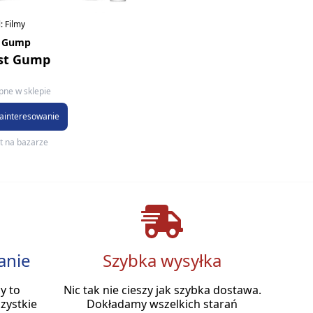
: Filmy
t Gump
st Gump
pne w sklepie
zainteresowanie
t na bazarze
anie
Szybka wysyłka
y to
Nic tak nie cieszy jak szybka dostawa.
zystkie
Dokładamy wszelkich starań