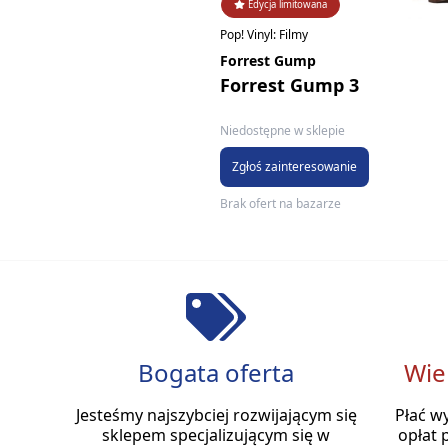
Edycja limitowana
Pop! Vinyl: Filmy
Forrest Gump
Forrest Gump 3
Niedostępne w sklepie
Zgłoś zainteresowanie
Brak ofert na bazarze
Bogata oferta
Wie
Jesteśmy najszybciej rozwijającym się
Płać w
sklepem specjalizującym się w
opłat 