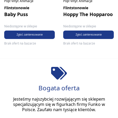
Pop! Vinyl: Animacje
Pop! Vinyl: Animacje
Flintstonowie
Flintstonowie
Baby Puss
Hoppy The Hopparoo
Niedostępne w sklepie
Niedostępne w sklepie
Zgłoś zainteresowanie
Zgłoś zainteresowanie
Brak ofert na bazarze
Brak ofert na bazarze
Bogata oferta
Jesteśmy najszybciej rozwijającym się sklepem
specjalizującym się w figurkach firmy Funko w
Polsce. Zaufało nam tysiące klientów.