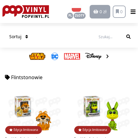
0 zł
0
PL
ZŁOTY
Sortuj
Flintstonowie
Edycja limitowana
Edycja limitowana