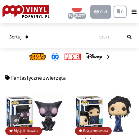
0 zł
0
PL
ZŁOTY
Sortuj
Fantastyczne zwierzęta
Edycja limitowana
Edycja limitowana