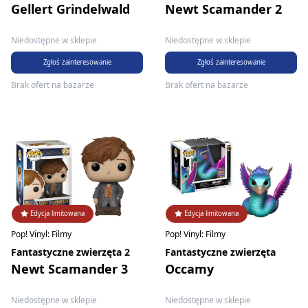
Gellert Grindelwald
Newt Scamander 2
Niedostępne w sklepie
Niedostępne w sklepie
Zgłoś zainteresowanie
Zgłoś zainteresowanie
Brak ofert na bazarze
Brak ofert na bazarze
Edycja limitowana
Edycja limitowana
Pop! Vinyl: Filmy
Pop! Vinyl: Filmy
Fantastyczne zwierzęta 2
Fantastyczne zwierzęta
Newt Scamander 3
Occamy
Niedostępne w sklepie
Niedostępne w sklepie