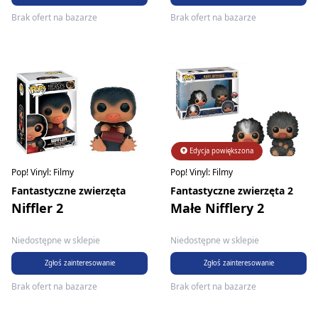
Brak ofert na bazarze
Brak ofert na bazarze
Edycja powiększona
Pop! Vinyl: Filmy
Pop! Vinyl: Filmy
Fantastyczne zwierzęta
Fantastyczne zwierzęta 2
Niffler 2
Małe Nifflery 2
Niedostępne w sklepie
Niedostępne w sklepie
Zgłoś zainteresowanie
Zgłoś zainteresowanie
Brak ofert na bazarze
Brak ofert na bazarze