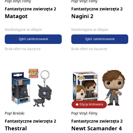
Pop! Vinyl: Filmy
Pop! Vinyl: Filmy
Fantastyczne zwierzęta 2
Fantastyczne zwierzęta 2
Matagot
Nagini 2
Niedostępne w sklepie
Niedostępne w sklepie
Zgłoś zainteresowanie
Zgłoś zainteresowanie
Brak ofert na bazarze
Brak ofert na bazarze
Edycja limitowana
Pop! Breloki
Pop! Vinyl: Filmy
Fantastyczne zwierzęta 2
Fantastyczne zwierzęta 2
Thestral
Newt Scamander 4