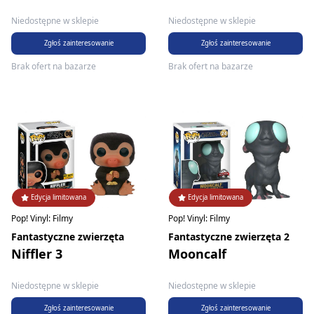
Niedostępne w sklepie
Niedostępne w sklepie
Zgłoś zainteresowanie
Zgłoś zainteresowanie
Brak ofert na bazarze
Brak ofert na bazarze
Edycja limitowana
Edycja limitowana
Pop! Vinyl: Filmy
Pop! Vinyl: Filmy
Fantastyczne zwierzęta
Fantastyczne zwierzęta 2
Niffler 3
Mooncalf
Niedostępne w sklepie
Niedostępne w sklepie
Zgłoś zainteresowanie
Zgłoś zainteresowanie