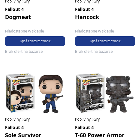
Pop! Vinyl: Gry
Pop! Vinyl: Gry
Fallout 4
Fallout 4
Dogmeat
Hancock
Niedostępne w sklepie
Niedostępne w sklepie
Zgłoś zainteresowanie
Zgłoś zainteresowanie
Brak ofert na bazarze
Brak ofert na bazarze
Pop! Vinyl: Gry
Pop! Vinyl: Gry
Fallout 4
Fallout 4
Sole Survivor
T-60 Power Armor