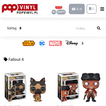
0 zł
0
PL
ZŁOTY
Sortuj
Fallout 4