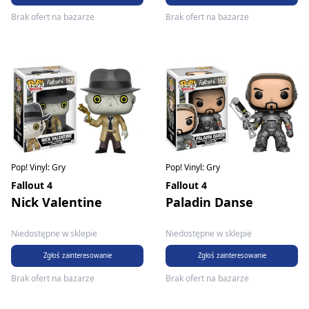
Brak ofert na bazarze
Brak ofert na bazarze
Pop! Vinyl: Gry
Pop! Vinyl: Gry
Fallout 4
Fallout 4
Nick Valentine
Paladin Danse
Niedostępne w sklepie
Niedostępne w sklepie
Zgłoś zainteresowanie
Zgłoś zainteresowanie
Brak ofert na bazarze
Brak ofert na bazarze