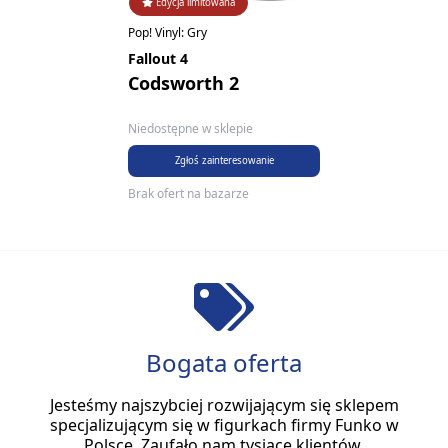
Edycja limitowana
Pop! Vinyl: Gry
Fallout 4
Codsworth 2
Niedostępne w sklepie
Zgłoś zainteresowanie
Brak ofert na bazarze
Bogata oferta
Jesteśmy najszybciej rozwijającym się sklepem
specjalizującym się w figurkach firmy Funko w
Polsce. Zaufało nam tysiące klientów.