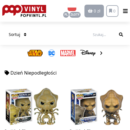
0 zł
0
PL
ZŁOTY
Sortuj
Dzień Niepodległości