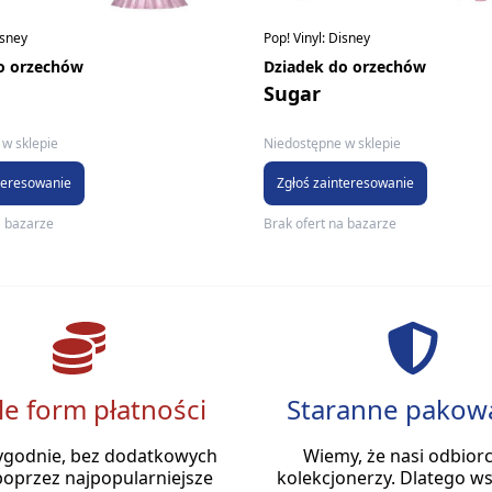
isney
Pop! Vinyl: Disney
o orzechów
Dziadek do orzechów
Sugar
w sklepie
Niedostępne w sklepie
teresowanie
Zgłoś zainteresowanie
a bazarze
Brak ofert na bazarze
le form płatności
Staranne pakow
ygodnie, bez dodatkowych
Wiemy, że nasi odbiorc
poprzez najpopularniejsze
kolekcjonerzy. Dlatego ws