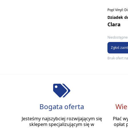
Pop! Vinyl: D
Dziadek d
Clara
Niedostępne 
Zgłoś zain
Brak ofert n
Bogata oferta
Wie
Jesteśmy najszybciej rozwijającym się
Płać w
sklepem specjalizującym się w
opłat 