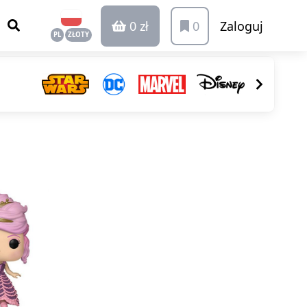
0 zł
0
Zaloguj
PL
ZŁOTY