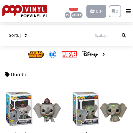
0 zł
0
PL
ZŁOTY
Sortuj
Dumbo