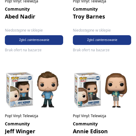
Pop! Vinyl: Telewizja
Pop! Vinyl: Telewizja
Community
Community
Abed Nadir
Troy Barnes
Niedostępne w sklepie
Niedostępne w sklepie
Zgłoś zainteresowanie
Zgłoś zainteresowanie
Brak ofert na bazarze
Brak ofert na bazarze
Pop! Vinyl: Telewizja
Pop! Vinyl: Telewizja
Community
Community
Jeff Winger
Annie Edison