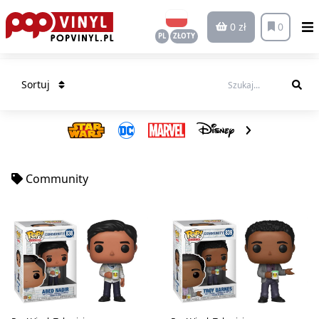
0 zł
0
PL
ZŁOTY
Sortuj
Community