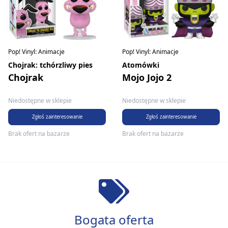
Pop! Vinyl: Animacje
Pop! Vinyl: Animacje
Chojrak: tchórzliwy pies
Atomówki
Chojrak
Mojo Jojo 2
Niedostępne w sklepie
Niedostępne w sklepie
Zgłoś zainteresowanie
Zgłoś zainteresowanie
Brak ofert na bazarze
Brak ofert na bazarze
Bogata oferta