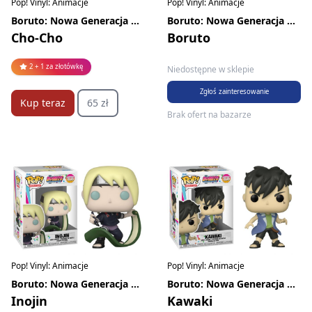
Pop! Vinyl: Animacje
Pop! Vinyl: Animacje
Boruto: Nowa Generacja Naruto
Boruto: Nowa Generacja Naruto
Cho-Cho
Boruto
2 + 1 za złotówkę
Niedostępne w sklepie
Zgłoś zainteresowanie
Kup teraz
65 zł
Brak ofert na bazarze
Pop! Vinyl: Animacje
Pop! Vinyl: Animacje
Boruto: Nowa Generacja Naruto
Boruto: Nowa Generacja Naruto
Inojin
Kawaki