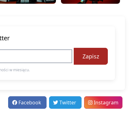
tter
Zapisz
ości w miesiącu.
Facebook
Twitter
Instagram