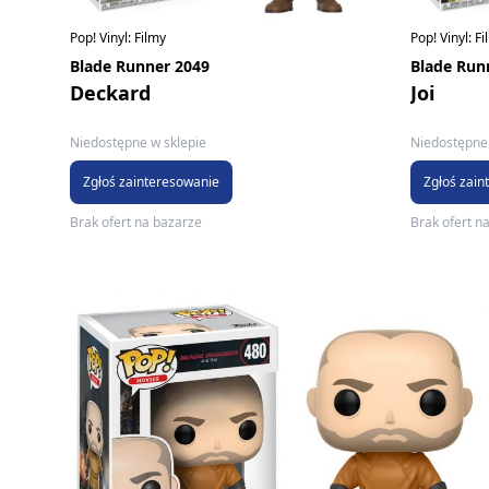
Pop! Vinyl: Filmy
Pop! Vinyl: F
Blade Runner 2049
Blade Run
Deckard
Joi
Niedostępne w sklepie
Niedostępne 
Zgłoś zainteresowanie
Zgłoś zain
Brak ofert na bazarze
Brak ofert n