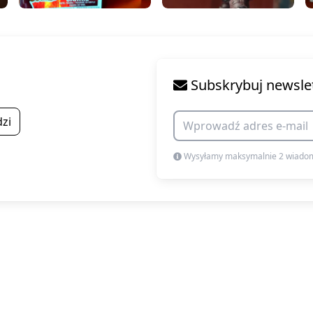
Subskrybuj newsle
zi
Wysyłamy maksymalnie 2 wiadom