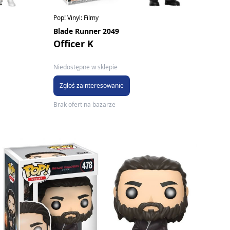
Pop! Vinyl: Filmy
Blade Runner 2049
Officer K
Niedostępne w sklepie
Zgłoś zainteresowanie
Brak ofert na bazarze