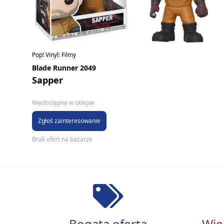
Pop! Vinyl: Filmy
Blade Runner 2049
Sapper
Niedostępne w sklepie
Zgłoś zainteresowanie
Brak ofert na bazarze
Bogata oferta
Wie