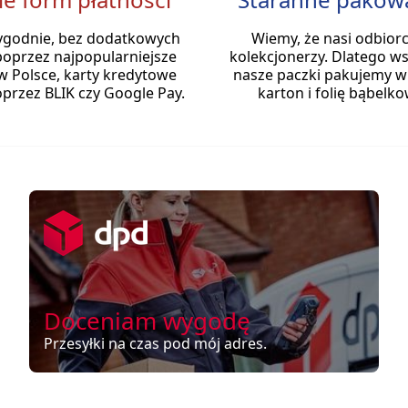
ygodnie, bez dodatkowych
Wiemy, że nasi odbiorc
poprzez najpopularniejsze
kolekcjonerzy. Dlatego ws
w Polsce, karty kredytowe
nasze paczki pakujemy w
przez BLIK czy Google Pay.
karton i folię bąbelko
Doceniam wygodę
Przesyłki na czas pod mój adres.