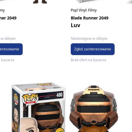
ilmy
Pop! Vinyl: Filmy
ner 2049
Blade Runner 2049
Luv
w sklepie
Niedostępne w sklepie
teresowanie
Zgłoś zainteresowanie
a bazarze
Brak ofert na bazarze