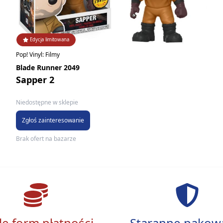
Edycja limitowana
Pop! Vinyl: Filmy
Blade Runner 2049
Sapper 2
Niedostępne w sklepie
Zgłoś zainteresowanie
Brak ofert na bazarze
le form płatności
Staranne pakow