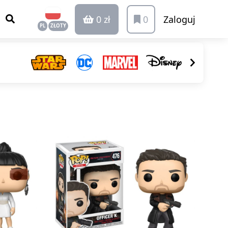
0 zł
0
Zaloguj
PL
ZŁOTY