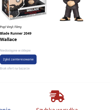
Pop! Vinyl: Filmy
Blade Runner 2049
Wallace
Niedostępne w sklepie
Zgłoś zainteresowanie
Brak ofert na bazarze
anie
Szybka wysyłka