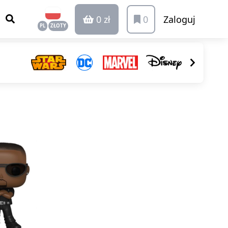
0 zł
0
Zaloguj
PL
ZŁOTY