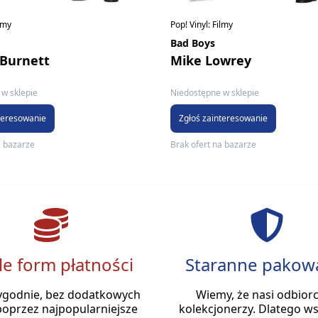
ilmy
Pop! Vinyl: Filmy
Bad Boys
Burnett
Mike Lowrey
w sklepie
Niedostępne w sklepie
teresowanie
Zgłoś zainteresowanie
a bazarze
Brak ofert na bazarze
le form płatności
Staranne pakow
ygodnie, bez dodatkowych
Wiemy, że nasi odbiorc
poprzez najpopularniejsze
kolekcjonerzy. Dlatego ws