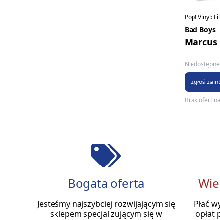
Pop! Vinyl: F
Bad Boys
Marcus 
Niedostępne 
Zgłoś zain
Brak ofert n
Bogata oferta
Wie
Jesteśmy najszybciej rozwijającym się
Płać w
sklepem specjalizującym się w
opłat 