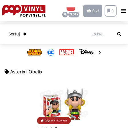
0 zł
0
PL
ZŁOTY
Sortuj
Asterix i Obelix
Edycja limitowana