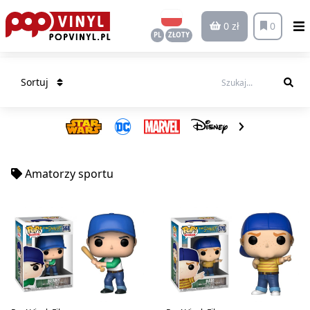
0 zł
0
PL
ZŁOTY
Sortuj
Amatorzy sportu