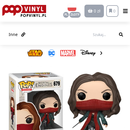
0 zł
0
PL
ZŁOTY
Inne