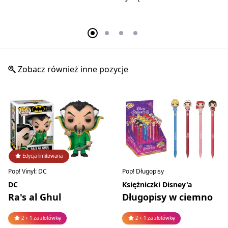
Zobacz również inne pozycje
Edycja limitowana
Pop! Vinyl: DC
Pop! Długopisy
DC
Księżniczki Disney'a
Ra's al Ghul
Długopisy w ciemno
2 + 1 za złotówkę
2 + 1 za złotówkę