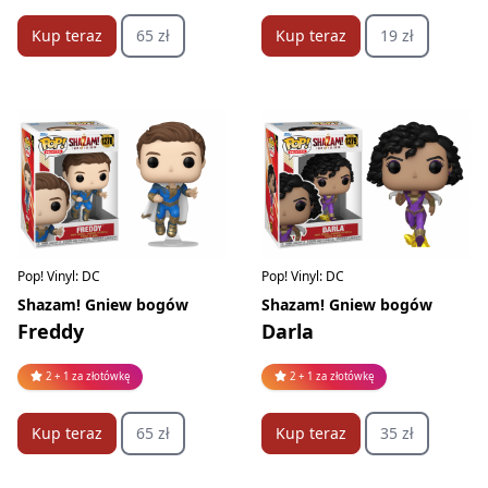
Kup teraz
65 zł
Kup teraz
19 zł
Pop! Vinyl: DC
Pop! Vinyl: DC
Shazam! Gniew bogów
Shazam! Gniew bogów
Freddy
Darla
2 + 1 za złotówkę
2 + 1 za złotówkę
Kup teraz
65 zł
Kup teraz
35 zł