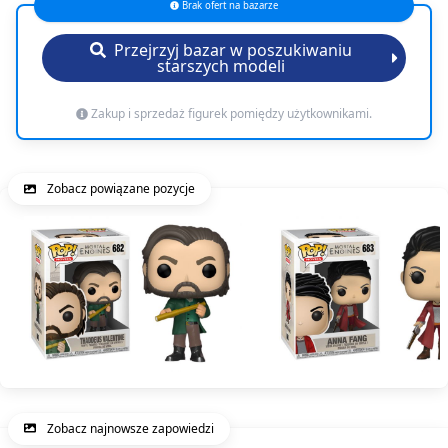
Brak ofert na bazarze
Przejrzyj bazar w poszukiwaniu
starszych modeli
Zakup i sprzedaż figurek pomiędzy użytkownikami.
Zobacz powiązane pozycje
Zobacz najnowsze zapowiedzi