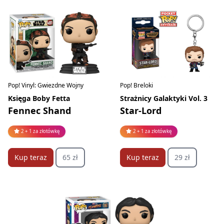
Pop! Vinyl: Gwiezdne Wojny
Pop! Breloki
Księga Boby Fetta
Strażnicy Galaktyki Vol. 3
Fennec Shand
Star-Lord
2 + 1 za złotówkę
2 + 1 za złotówkę
Kup teraz
65 zł
Kup teraz
29 zł