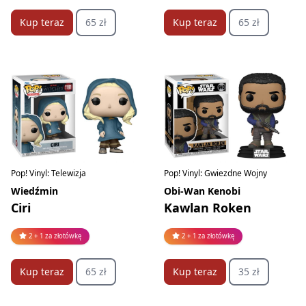
Kup teraz
65 zł
Kup teraz
65 zł
Pop! Vinyl: Telewizja
Pop! Vinyl: Gwiezdne Wojny
Wiedźmin
Obi-Wan Kenobi
Ciri
Kawlan Roken
2 + 1 za złotówkę
2 + 1 za złotówkę
Kup teraz
65 zł
Kup teraz
35 zł