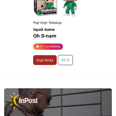
Pop! Vinyl: Telewizja
Squid Game
Oh Il-nam
2 + 1 za złotówkę
Kup teraz
65 zł