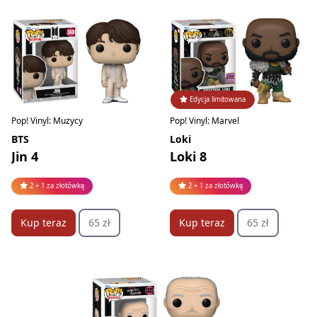
Edycja limitowana
Pop! Vinyl: Muzycy
Pop! Vinyl: Marvel
BTS
Loki
Jin 4
Loki 8
2 + 1 za złotówkę
2 + 1 za złotówkę
Kup teraz
65 zł
Kup teraz
65 zł