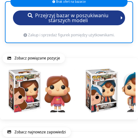
Brak ofert na bazarze
Przejrzyj bazar w poszukiwaniu
starszych modeli
Zakup i sprzedaż figurek pomiędzy użytkownikami.
Zobacz powiązane pozycje
Zobacz najnowsze zapowiedzi