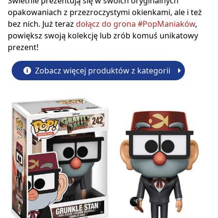
Świetnie prezentują się w swoich oryginalnych
opakowaniach z przezroczystymi okienkami, ale i też
bez nich. Już teraz
dołącz do grona #PopManiaków
,
powiększ swoją kolekcję lub zrób komuś unikatowy
prezent!
Zobacz więcej produktów z kategorii