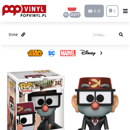
0 zł
0
PL
ZŁOTY
Inne