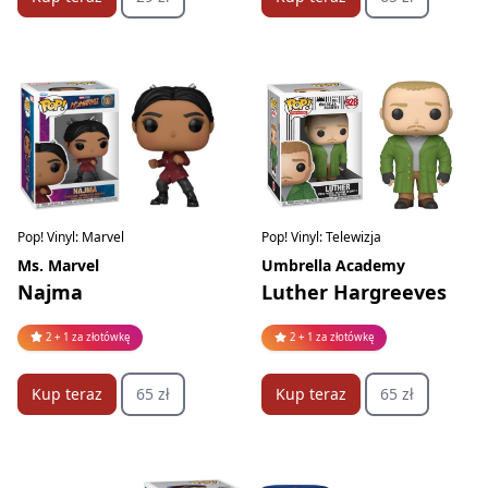
Pop! Vinyl: Marvel
Pop! Vinyl: Telewizja
Ms. Marvel
Umbrella Academy
Najma
Luther Hargreeves
2 + 1 za złotówkę
2 + 1 za złotówkę
Kup teraz
65 zł
Kup teraz
65 zł