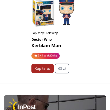
Pop! Vinyl: Telewizja
Doctor Who
Kerblam Man
2 + 1 za złotówkę
Kup teraz
65 zł