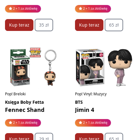
2 + 1 za złotówkę
2 + 1 za złotówkę
Kup teraz
35 zł
Kup teraz
65 zł
Pop! Breloki
Pop! Vinyl: Muzycy
Księga Boby Fetta
BTS
Fennec Shand
Jimin 4
2 + 1 za złotówkę
2 + 1 za złotówkę
Kup teraz
29 zł
Kup teraz
65 zł