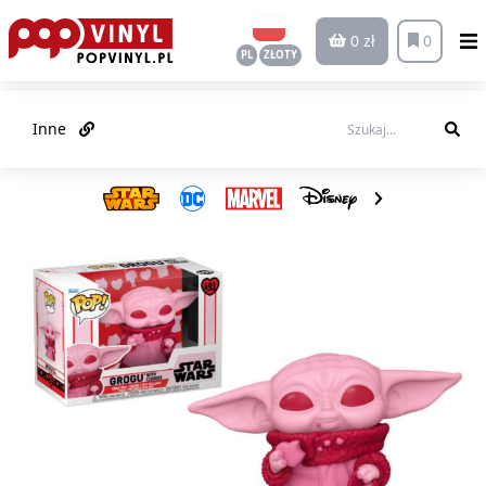
0 zł
0
PL
ZŁOTY
Inne