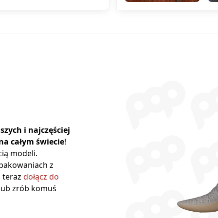
szych i najczęściej
na całym świecie
!
ią modeli.
opakowaniach z
ż teraz
dołącz do
 lub zrób komuś