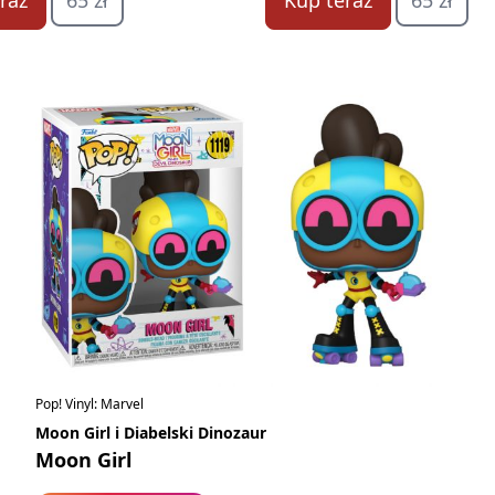
raz
65 zł
Kup teraz
65 zł
Pop! Vinyl: Marvel
Moon Girl i Diabelski Dinozaur
Moon Girl