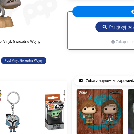
Przejrzyj ba
p! Vinyl: Gwiezdne Wojny
Zakup i sp
Pop! Vinyl: Gwiezdne Wojny
Zobacz najnowsze zapowiedz