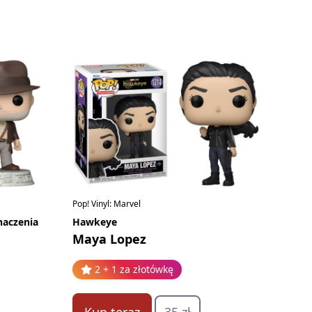
Pop! Vinyl: Marvel
naczenia
Hawkeye
Maya Lopez
2 + 1 za złotówkę