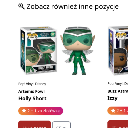
Zobacz również inne pozycje
Pop! Vinyl: D
Pop! Vinyl: Disney
Buzz Astra
Artemis Fowl
Izzy
Holly Short
2 + 1 
2 + 1 za złotówkę