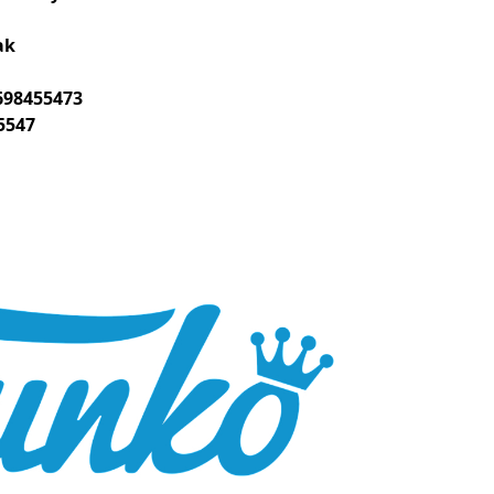
ak
698455473
5547