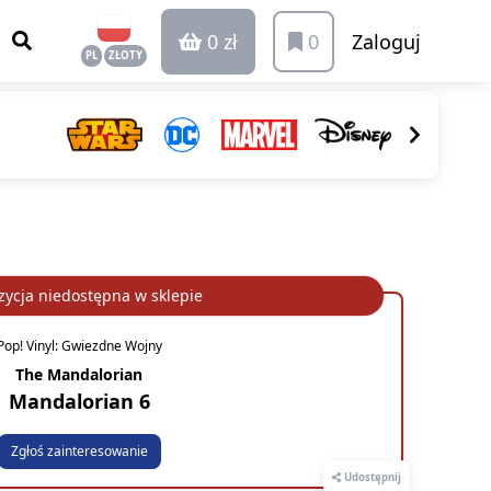
0 zł
0
Zaloguj
PL
ZŁOTY
ycja niedostępna w sklepie
Pop! Vinyl: Gwiezdne Wojny
The Mandalorian
Mandalorian 6
Zgłoś zainteresowanie
Udostępnij