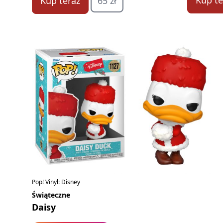
Kup te
Kup teraz
65 zł
Pop! Vinyl: Disney
Świąteczne
Daisy