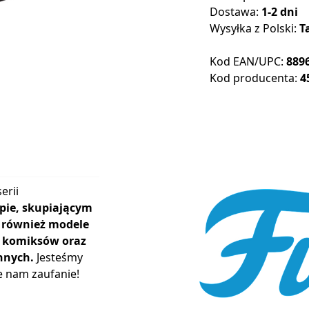
Dostawa:
1-2 dni
Wysyłka z Polski:
T
Kod EAN/UPC:
889
Kod producenta:
4
erii
pie, skupiającym
ą również modele
r, komiksów oraz
nnych.
Jesteśmy
e nam zaufanie!