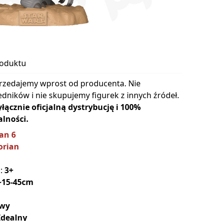
roduktu
rzedajemy wprost od producenta. Nie
dników i nie skupujemy figurek z innych źródeł.
cznie oficjalną dystrybucję i 100%
lności.
an 6
orian
a:
3+
~15-45cm
wy
Idealny