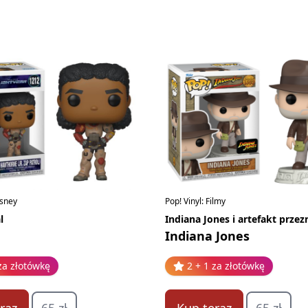
isney
Pop! Vinyl: Filmy
l
Indiana Jones i artefakt przez
Indiana Jones
za złotówkę
2 + 1 za złotówkę