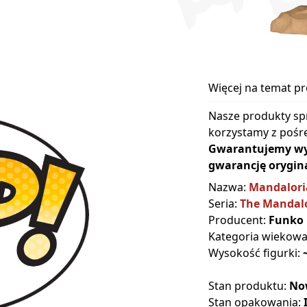
Więcej na temat p
Nasze produkty sp
korzystamy z pośre
Gwarantujemy wyłą
gwarancję orygina
Nazwa:
Mandalori
Seria:
The Mandal
Producent:
Funko
Kategoria wiekow
Wysokość figurki:
Stan produktu:
No
Stan opakowania: