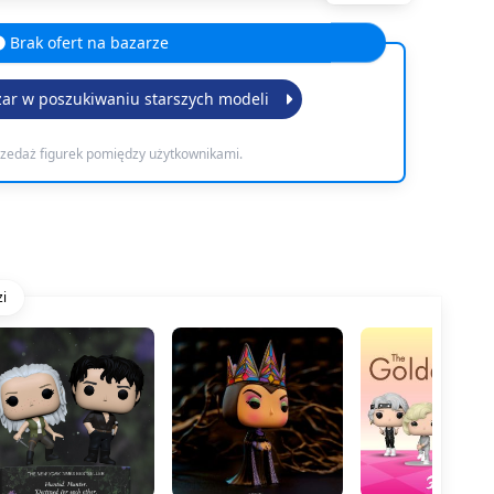
Brak ofert na bazarze
zar w poszukiwaniu starszych modeli
rzedaż figurek pomiędzy użytkownikami.
i