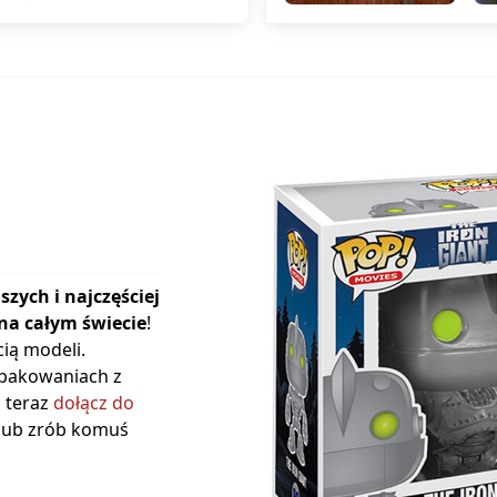
szych i najczęściej
na całym świecie
!
ią modeli.
opakowaniach z
ż teraz
dołącz do
 lub zrób komuś