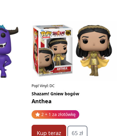
Pop! Vinyl: DC
Shazam! Gniew bogów
Anthea
2 + 1 za złotówkę
Kup teraz
65 zł