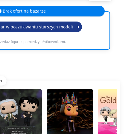
Brak ofert na bazarze
zar w poszukiwaniu starszych modeli
rzedaż figurek pomiędzy użytkownikami.
i