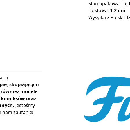
Stan opakowania:
Dostawa:
1-2 dni
Wysyłka z Polski:
T
erii
pie, skupiającym
ą również modele
r, komiksów oraz
nnych.
Jesteśmy
e nam zaufanie!