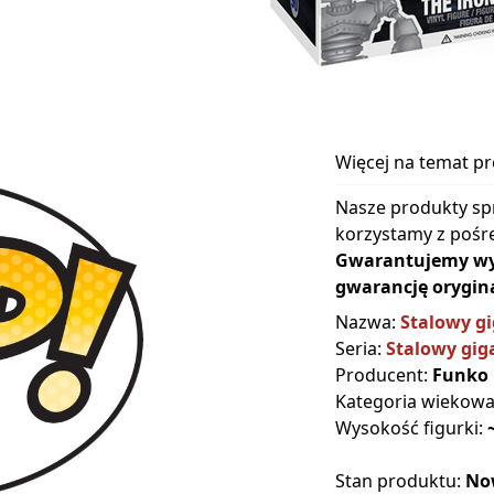
Więcej na temat p
Nasze produkty sp
korzystamy z pośre
Gwarantujemy wyłą
gwarancję orygina
Nazwa:
Stalowy g
Seria:
Stalowy gig
Producent:
Funko
Kategoria wiekow
Wysokość figurki:
Stan produktu:
No