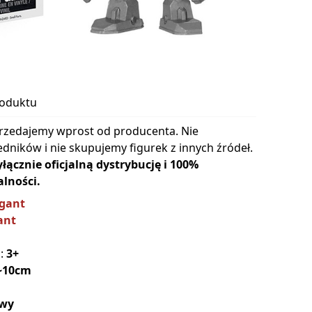
roduktu
rzedajemy wprost od producenta. Nie
dników i nie skupujemy figurek z innych źródeł.
cznie oficjalną dystrybucję i 100%
lności.
igant
ant
a:
3+
~10cm
wy