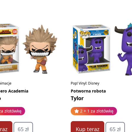
Animacje
Pop! Vinyl: Disney
ero Academia
Potworna robota
o
Tylor
za złotówkę
2 + 1 za złotówkę
raz
65 zł
Kup teraz
65 zł