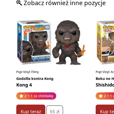
Zobacz również inne pozycje
Pop! Vinyl: Filmy
Pop! Vinyl: 
Godzilla kontra Kong
Boku no H
Kong 4
Shishid
2 + 1 za złotówkę
2 + 1 
Kup teraz
65 zł
Kup te