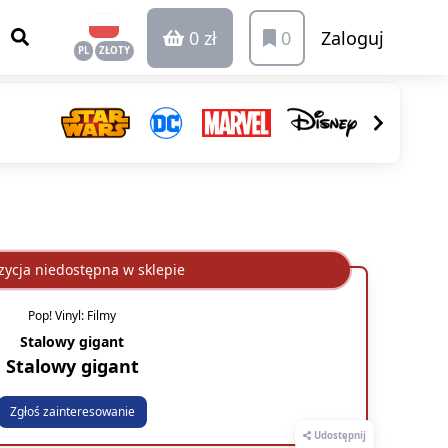
0 zł
0
Zaloguj
PL
ZŁOTY
ycja niedostępna w sklepie
Pop! Vinyl: Filmy
Stalowy gigant
Stalowy gigant
Zgłoś zainteresowanie
Udostępnij