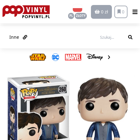
0 zł
0
PL
ZŁOTY
Inne