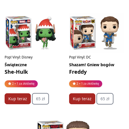
Pop! Vinyl: Disney
Pop! Vinyl: DC
Świąteczne
Shazam! Gniew bogów
She-Hulk
Freddy
2 + 1 za złotówkę
2 + 1 za złotówkę
Kup teraz
65 zł
Kup teraz
65 zł