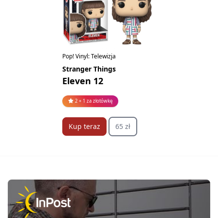
Pop! Vinyl: Telewizja
Stranger Things
Eleven 12
2 + 1 za złotówkę
Kup teraz
65 zł