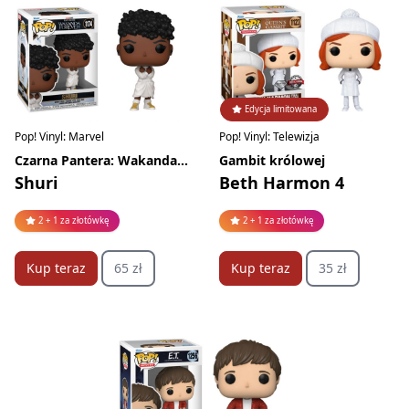
Edycja limitowana
Pop! Vinyl: Marvel
Pop! Vinyl: Telewizja
Czarna Pantera: Wakanda w moim sercu
Gambit królowej
Shuri
Beth Harmon 4
2 + 1 za złotówkę
2 + 1 za złotówkę
Kup teraz
65 zł
Kup teraz
35 zł