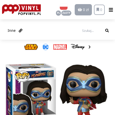
0 zł
0
PL
ZŁOTY
Inne