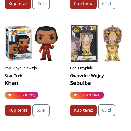
Kup teraz
65 zł
Kup teraz
45 zł
Pop! Vinyl: Telewizja
Pop! Przypinki
Star Trek
Gwiezdne Wojny
Khan
Sebulba
2 + 1 za złotówkę
2 + 1 za złotówkę
Kup teraz
65 zł
Kup teraz
65 zł