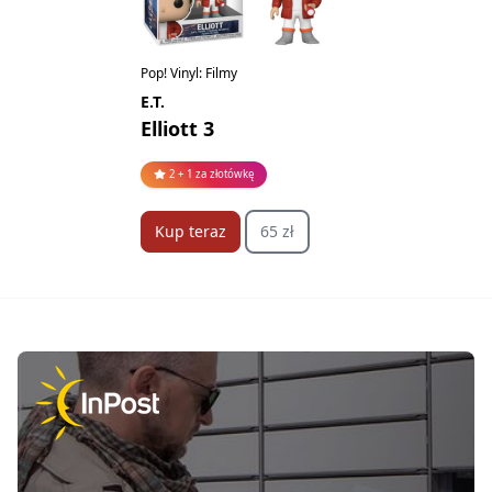
Pop! Vinyl: Filmy
E.T.
Elliott 3
2 + 1 za złotówkę
Kup teraz
65 zł