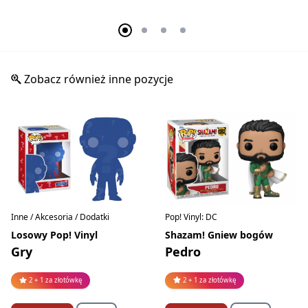
Zobacz również inne pozycje
Pop! Vinyl: DC
Inne / Akcesoria / Dodatki
Shazam! Gniew bogów
Losowy Pop! Vinyl
Pedro
Gry
2 + 1 za złotówkę
2 + 1 za złotówkę