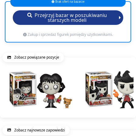
Brak ofert na bazarze
Przejrzyj bazar w poszukiwaniu
starszych modeli
Zakup i sprzedaż figurek pomiędzy użytkownikami.
Zobacz powiązane pozycje
Zobacz najnowsze zapowiedzi