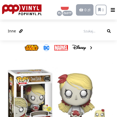
0 zł
0
PL
ZŁOTY
Inne