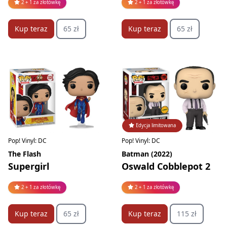
2 + 1 za złotówkę
2 + 1 za złotówkę
Kup teraz
65 zł
Kup teraz
65 zł
Edycja limitowana
Pop! Vinyl: DC
Pop! Vinyl: DC
The Flash
Batman (2022)
Supergirl
Oswald Cobblepot 2
2 + 1 za złotówkę
2 + 1 za złotówkę
Kup teraz
65 zł
Kup teraz
115 zł