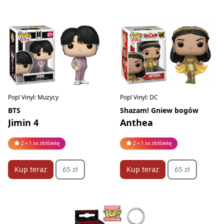
Pop! Vinyl: Muzycy
Pop! Vinyl: DC
BTS
Shazam! Gniew bogów
Jimin 4
Anthea
2 + 1 za złotówkę
2 + 1 za złotówkę
Kup teraz
65 zł
Kup teraz
65 zł