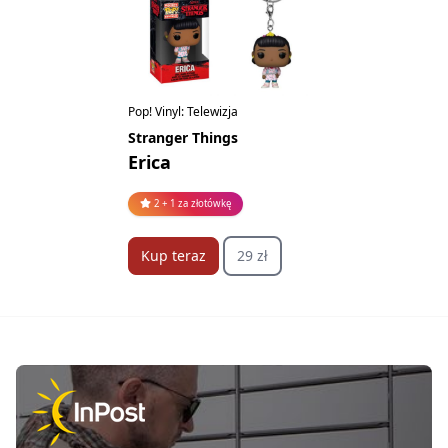
Pop! Vinyl: Telewizja
Stranger Things
Erica
2 + 1 za złotówkę
Kup teraz
29 zł