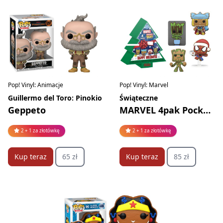
Pop! Vinyl: Animacje
Pop! Vinyl: Marvel
Guillermo del Toro: Pinokio
Świąteczne
Geppeto
MARVEL 4pak Pocket Pop!
2 + 1 za złotówkę
2 + 1 za złotówkę
Kup teraz
65 zł
Kup teraz
85 zł