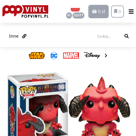
0 zł
0
PL
ZŁOTY
Inne