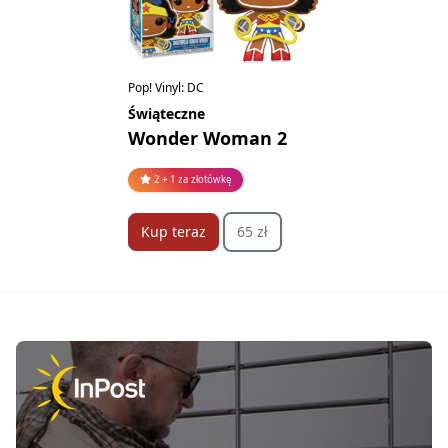
Pop! Vinyl: DC
Świąteczne
Wonder Woman 2
2 + 1 za złotówkę
Kup teraz
65 zł