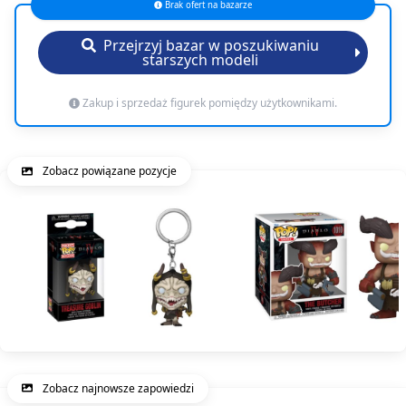
Brak ofert na bazarze
Przejrzyj bazar w poszukiwaniu
starszych modeli
Zakup i sprzedaż figurek pomiędzy użytkownikami.
Zobacz powiązane pozycje
Zobacz najnowsze zapowiedzi