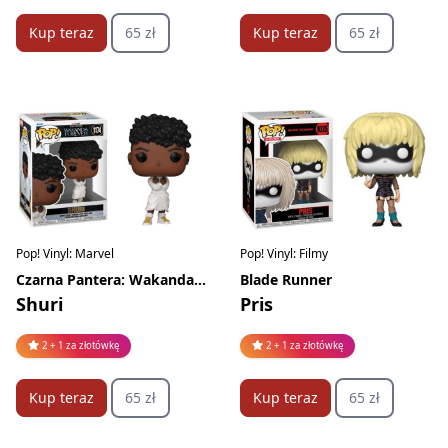
Kup teraz
65 zł
Kup teraz
65 zł
Pop! Vinyl: Marvel
Pop! Vinyl: Filmy
Czarna Pantera: Wakanda w moim sercu
Blade Runner
Shuri
Pris
2 + 1 za złotówkę
2 + 1 za złotówkę
Kup teraz
65 zł
Kup teraz
65 zł