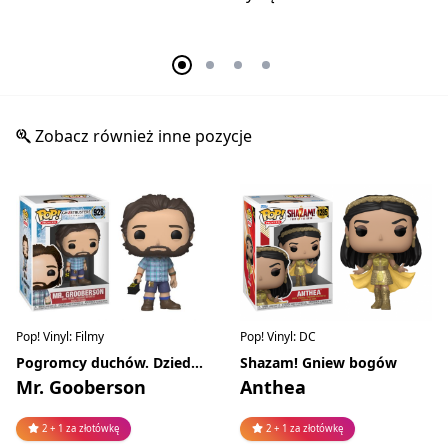
Zobacz również inne pozycje
Pop! Vinyl: Filmy
Pop! Vinyl: DC
Pogromcy duchów. Dziedzictwo
Shazam! Gniew bogów
Mr. Gooberson
Anthea
2 + 1 za złotówkę
2 + 1 za złotówkę