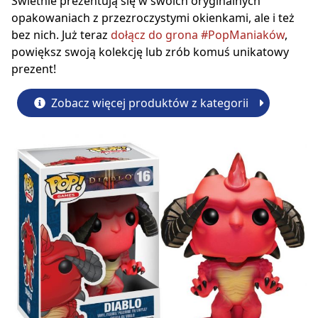
Świetnie prezentują się w swoich oryginalnych
opakowaniach z przezroczystymi okienkami, ale i też
bez nich. Już teraz
dołącz do grona #PopManiaków
,
powiększ swoją kolekcję lub zrób komuś unikatowy
prezent!
Zobacz więcej produktów z kategorii